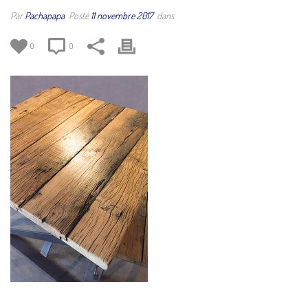
Par
Pachapapa
Posté
11 novembre 2017
dans
0
0