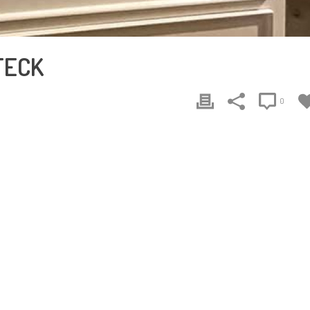
TECK
0