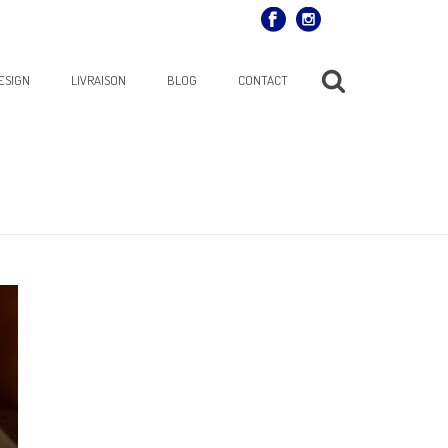
ESIGN
LIVRAISON
BLOG
CONTACT
K, DÉCO, BIJOUX INDONÉSIENS
»
COMMODE-3-TIROIRS-TECK