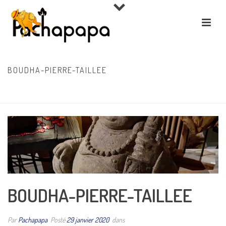
BOUDHA-PIERRE-TAILLEE
ACCUEIL
»
MEUBLES TECK, DÉCO, BIJOUX INDONÉSIENS
»
BOUDHA-PIERRE-
TAILLEE
BOUDHA-PIERRE-TAILLEE
Par
Pachapapa
Posté
29 janvier 2020
dans