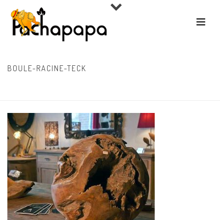
BOULE-RACINE-TECK
ACCUEIL
»
COLLECTIONS
»
OBJETS DÉCO, BUDDHAS, LAMPES, PETIT MOBILIER
»
BOULE-RACINE-TECK