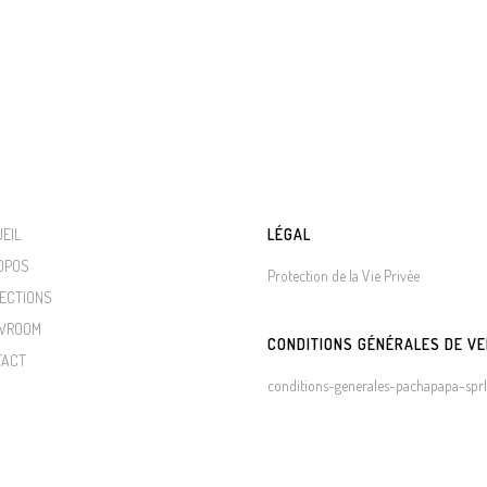
EIL
LÉGAL
OPOS
Protection de la Vie Privée
ECTIONS
WROOM
CONDITIONS GÉNÉRALES DE V
TACT
conditions-generales-pachapapa-sprl