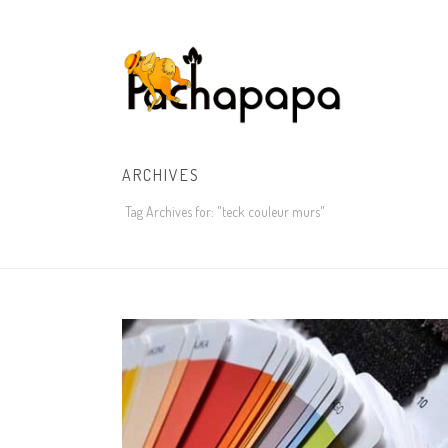
ARCHIVES
Tag Archives for: "teck couleur murs"