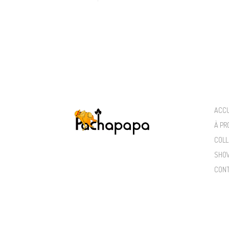
ACCU
À PR
COLL
SHO
CON