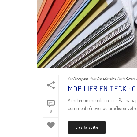
Par
Pachapapa
dans
Conseils déco
Posté
5 mars 
MOBILIER EN TECK : 
Acheter un meuble en teck Pachapapa,
comment rénover ou améliorer votre i
0
Lire la suite
1