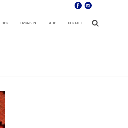
ESIGN
LIVRAISON
BLOG
CONTACT
ACCUEIL
»
TECK COULEUR MURS